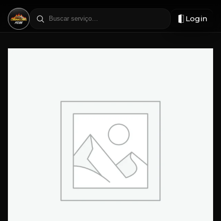
Login
Filtrar
por
região