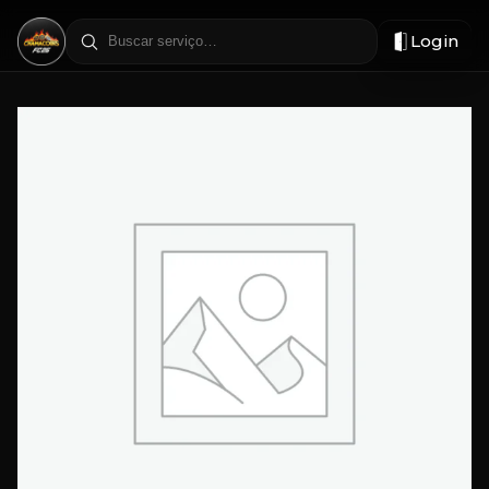
Login
Filtrar
por
região