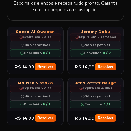
Escolha os elencos e receba tudo pronto. Garanta
suas recompensas mais rápido.
L
5★
5
R
5★
5
96.0
82.7
Saeed Al-Owairan
Jérémy Doku
97
97
PAC
Al Owairan
SHO
PAS
DRI
DEF
PHY
PAC
SHO
Doku
PAS
DRI
DEF
PHY
RM
RM
99
97
95
96
55
96
99
93
92
99
52
91
Expira em 6 dias
Expira em 2 semanas
CAM
LM
RW
LW
ST
RW
++
++
Não repetível
Não repetível
LW
ST
Concluído
0 / 3
Concluído
0 / 7
R$ 14,99
R$ 14,99
Resolver
Resolver
R
4★
5
R
4★
5
82.3
82.8
Moussa Sissoko
Jens Petter Hauge
96
96
PAC
SHO
Sissoko
PAS
DRI
DEF
PHY
PAC
SHO
Hauge
PAS
DRI
DEF
PHY
CB
RM
91
92
96
94
94
97
97
95
93
96
65
90
Expira em 5 dias
Expira em 4 dias
CDM
LM
CM
LW
RM
RW
++
++
Não repetível
Não repetível
RW
ST
Concluído
0 / 3
Concluído
0 / 1
R$ 14,99
R$ 14,99
Resolver
Resolver