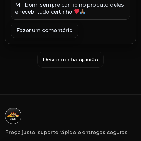
MT bom, sempre confio no produto deles
Ex
e recebi tudo certinho
in
co
ex
Fazer um comentário
co
Deixar minha opinião
Preço justo, suporte rápido e entregas seguras.