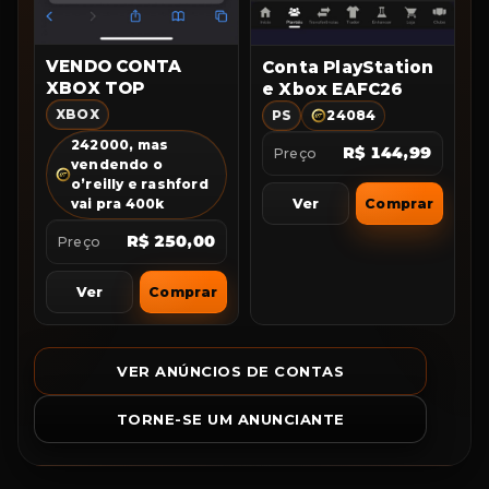
VENDO CONTA
Conta PlayStation
XBOX TOP
e Xbox EAFC26
XBOX
PS
24084
242000, mas
R$ 144,99
Preço
vendendo o
o’reilly e rashford
Ver
Comprar
vai pra 400k
R$ 250,00
Preço
Ver
Comprar
VER ANÚNCIOS DE CONTAS
TORNE-SE UM ANUNCIANTE