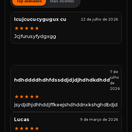
Top avaliados
Mais recentes
ygugux cu
22 de julho de 2026
hjgtfhfjfuddhdufj
ydgxgg
★
★
★
★
★
vjcchdmdgfmnrhfjf
jjssssdddjjskksdd
%?:&$#(#*5%%($*=9
7 de
Je
julho
hdhddddhdhfdssddjdjdjhdhdkdhdd
★
de
2026
To
★
★
★
★
★
jsydjdhjdhhddjffkeejshdhddnxkshghdbdjdnd
Lucas
G
9 de março de 2026
★
★
★
★
★
★