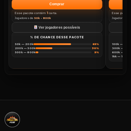
Comprar
Esse pacote contém
1
carta.
Esse pacot
Jogadores de
50k - 800k
Jogadores d
Ver jogadores possíveis
% DE CHANCE DESSE PACOTE
%
50k — 200k
65%
100k — 300
200k — 500k
30%
300k — 600
500k — 800k
5%
600k — 1kk
1kk — 1500k