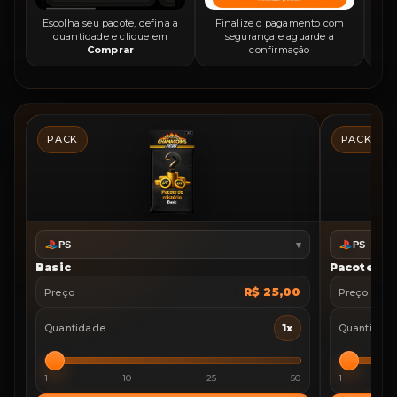
Escolha seu pacote, defina a
Finalize o pagamento com
quantidade e clique em
segurança e aguarde a
Comprar
confirmação
PACK
PACK
▾
PS
PS
Basic
Pacote do
R$ 25,00
Preço
Preço
Quantidade
1
x
Quantidad
1
10
25
50
1