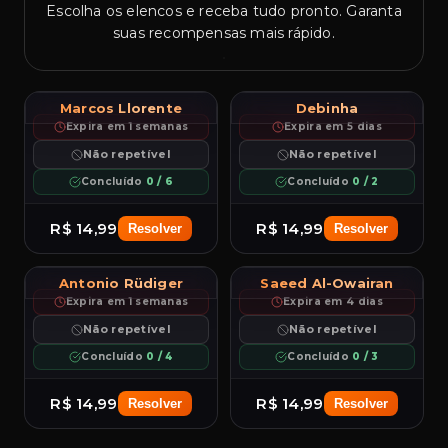
Escolha os elencos e receba tudo pronto. Garanta
suas recompensas mais rápido.
R
5★
5
R
5★
5
83.1
84.4
Marcos Llorente
Debinha
97
97
Marcos Llorente
PAC
SHO
PAS
DRI
DEF
PHY
PAC
Debinha
SHO
PAS
DRI
DEF
PHY
CDM
RM
99
92
94
93
93
96
94
93
97
98
55
88
Expira em 1 semanas
Expira em 5 dias
RM
CM
RB
CAM
CM
RW
++
++
Não repetível
Não repetível
LM
ST
Concluído
0 / 6
Concluído
0 / 2
R$ 14,99
R$ 14,99
Resolver
Resolver
R
5★
5
L
5★
5
84.0
96.0
Antonio Rüdiger
Saeed Al-Owairan
97
97
PAC
Rüdiger
SHO
PAS
DRI
DEF
PHY
PAC
Al Owairan
SHO
PAS
DRI
DEF
PHY
RB
RM
94
66
88
86
97
98
99
97
95
96
55
96
Expira em 1 semanas
Expira em 4 dias
LB
CAM
CB
RW
CDM
ST
++
++
Não repetível
Não repetível
CM
LW
Concluído
0 / 4
Concluído
0 / 3
R$ 14,99
R$ 14,99
Resolver
Resolver