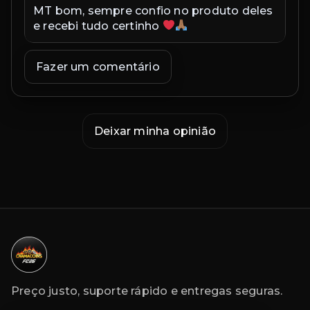
MT bom, sempre confio no produto deles
Ex
e recebi tudo certinho
in
co
ex
Fazer um comentário
co
Deixar minha opinião
Preço justo, suporte rápido e entregas seguras.