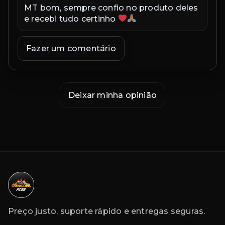
MT bom, sempre confio no produto deles
Ex
e recebi tudo certinho
in
co
ex
Fazer um comentário
co
Deixar minha opinião
Preço justo, suporte rápido e entregas seguras.