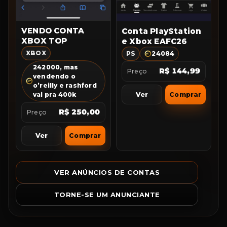
VENDO CONTA
Conta PlayStation
XBOX TOP
e Xbox EAFC26
XBOX
PS
24084
242000, mas
R$ 144,99
Preço
vendendo o
o’reilly e rashford
Ver
Comprar
vai pra 400k
R$ 250,00
Preço
Ver
Comprar
VER ANÚNCIOS DE CONTAS
TORNE-SE UM ANUNCIANTE