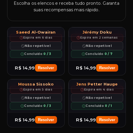
Escolha os elencos e receba tudo pronto. Garanta
suas recompensas mais rápido.
L
5★
5
R
5★
5
96.0
82.7
Saeed Al-Owairan
Jérémy Doku
97
97
PAC
Al Owairan
SHO
PAS
DRI
DEF
PHY
PAC
SHO
Doku
PAS
DRI
DEF
PHY
RM
RM
99
97
95
96
55
96
99
93
92
99
52
91
Expira em 6 dias
Expira em 2 semanas
CAM
LM
RW
LW
ST
RW
++
++
Não repetível
Não repetível
LW
ST
Concluído
0 / 3
Concluído
0 / 7
R$ 14,99
R$ 14,99
Resolver
Resolver
R
4★
5
R
4★
5
82.3
82.8
Moussa Sissoko
Jens Petter Hauge
96
96
PAC
SHO
Sissoko
PAS
DRI
DEF
PHY
PAC
SHO
Hauge
PAS
DRI
DEF
PHY
CB
RM
91
92
96
94
94
97
97
95
93
96
65
90
Expira em 5 dias
Expira em 4 dias
CDM
LM
CM
LW
RM
RW
++
++
Não repetível
Não repetível
RW
ST
Concluído
0 / 3
Concluído
0 / 1
R$ 14,99
R$ 14,99
Resolver
Resolver