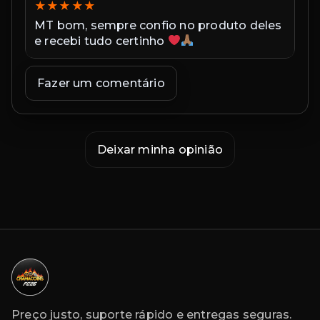
★
★
★
★
★
★
MT bom, sempre confio no produto deles
Ex
e recebi tudo certinho
in
co
ex
Fazer um comentário
co
Deixar minha opinião
Preço justo, suporte rápido e entregas seguras.