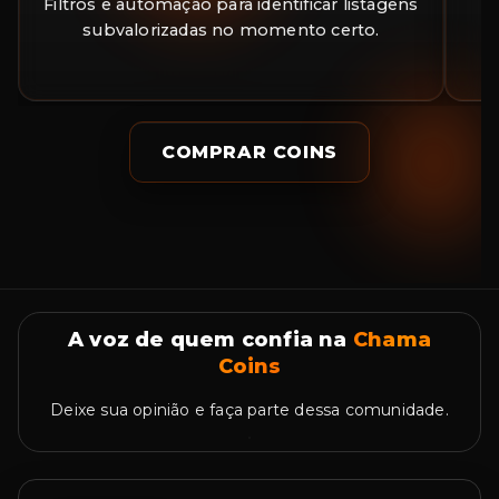
Filtros e automação para identificar listagens
A
subvalorizadas no momento certo.
a
COMPRAR COINS
A voz de quem confia na
Chama
Coins
Deixe sua opinião e faça parte dessa comunidade.