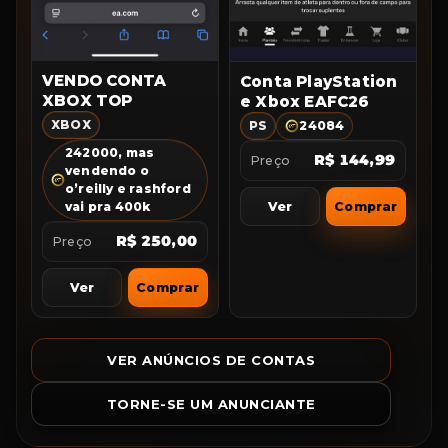
VENDO CONTA
Conta PlayStation
XBOX TOP
e Xbox EAFC26
XBOX
PS
24084
242000, mas
R$ 144,99
Preço
vendendo o
o’reilly e rashford
Ver
Comprar
vai pra 400k
R$ 250,00
Preço
Ver
Comprar
VER ANÚNCIOS DE CONTAS
TORNE-SE UM ANUNCIANTE