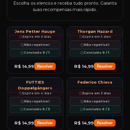
Escolha os elencos e receba tudo pronto. Garanta
suas recompensas mais rápido.
R
4★
5
R
5★
4
82.8
83.1
Jens Petter Hauge
Thorgan Hazard
96
96
PAC
SHO
Hauge
PAS
DRI
DEF
PHY
PAC
SHO
Hazard
PAS
DRI
DEF
PHY
RM
RM
97
95
93
96
65
90
95
95
94
96
80
90
Expira em 6 dias
Expira em 5 dias
LM
LM
LW
LW
RW
CAM
++
++
Não repetível
Não repetível
ST
RW
Concluído
0 / 1
Concluído
0 / 1
R$ 14,99
R$ 14,99
Resolver
Resolver
FUTTIES
Federico Chiesa
R
5★
5
82.3
R
4★
5
81.5
96
PAC
SHO
Chiesa
PAS
DRI
DEF
PHY
Doppelgängers
95
LM
99
94
90
95
56
90
PAC
SHO
Haaland
PAS
DRI
DEF
PHY
LM
94
96
92
94
84
90
RW
Expira em 4 dias
Expira em 3 dias
RM
CAM
ST
ST
++
RW
++
LW
Não repetível
Não repetível
LW
Concluído
0 / 3
Concluído
0 / 2
R$ 14,99
R$ 14,99
Resolver
Resolver