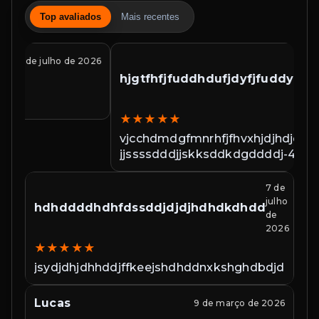
Top avaliados
Mais recentes
7 de
W
julho
hjgtfhfjfuddhdufjdyfjfuddyduirurururu
★
de
2026
\"
At
★
★
★
★
★
en
vjcchdmdgfmnrhfjfhvxhjdjhdjd
cl
jjssssdddjjskksddkdgddddj-44*4/%-
Pa
%?:&$#(#*5%%($*=9-$*
7 de
Jean Carlos Lima Gouveia
18 de julho 
julho
dhdkdhdd
★
★
★
★
★
de
2026
Topp de mais
dnxkshghdbdjdnd
Lucas
G
9 de março de 2026