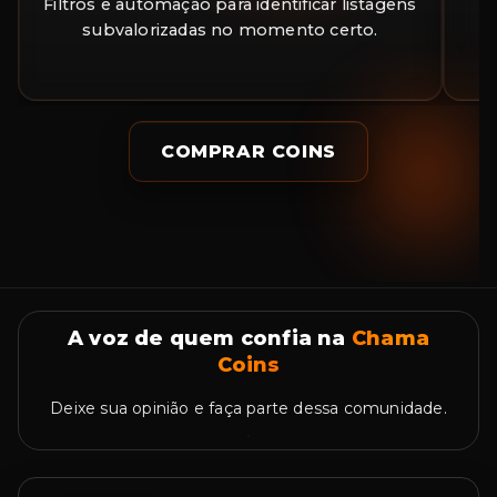
Filtros e automação para identificar listagens
A
subvalorizadas no momento certo.
a
COMPRAR COINS
A voz de quem confia na
Chama
Coins
Deixe sua opinião e faça parte dessa comunidade.