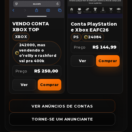
VENDO CONTA
Conta PlayStation
XBOX TOP
e Xbox EAFC26
XBOX
PS
24084
242000, mas
R$ 144,99
Preço
vendendo o
o’reilly e rashford
Ver
Comprar
vai pra 400k
R$ 250,00
Preço
Ver
Comprar
VER ANÚNCIOS DE CONTAS
TORNE-SE UM ANUNCIANTE