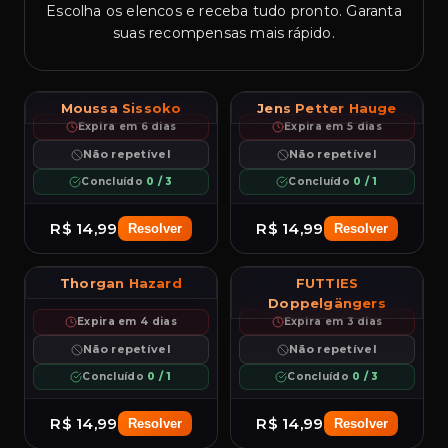
Escolha os elencos e receba tudo pronto. Garanta
suas recompensas mais rápido.
R
4★
5
R
4★
5
82.3
82.8
Moussa Sissoko
Jens Petter Hauge
96
96
PAC
SHO
Sissoko
PAS
DRI
DEF
PHY
PAC
SHO
Hauge
PAS
DRI
DEF
PHY
CB
RM
91
92
96
94
94
97
97
95
93
96
65
90
Expira em 6 dias
Expira em 5 dias
CDM
LM
CM
LW
RM
RW
++
++
Não repetível
Não repetível
RW
ST
Concluído
0 / 3
Concluído
0 / 1
R$ 14,99
R$ 14,99
Resolver
Resolver
Thorgan Hazard
FUTTIES
R
5★
4
83.1
R
4★
5
81.5
96
PAC
SHO
Hazard
PAS
DRI
DEF
PHY
Doppelgängers
95
RM
95
95
94
96
80
90
PAC
SHO
Haaland
PAS
DRI
DEF
PHY
LM
94
96
92
94
84
90
LM
Expira em 4 dias
Expira em 3 dias
LW
CAM
ST
CAM
++
RW
++
RW
Não repetível
Não repetível
LW
Concluído
0 / 1
Concluído
0 / 3
R$ 14,99
R$ 14,99
Resolver
Resolver