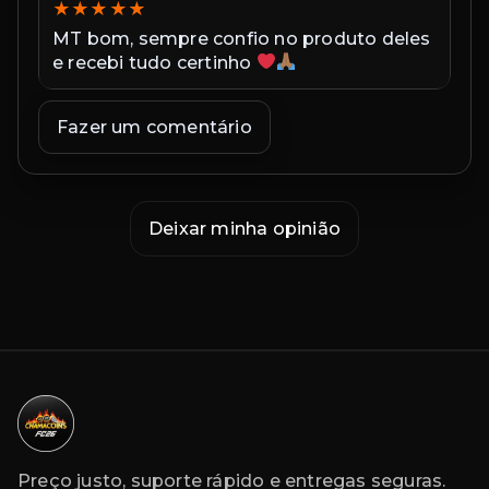
★
★
★
★
★
★
MT bom, sempre confio no produto deles
Ex
e recebi tudo certinho
in
co
ex
Fazer um comentário
co
Deixar minha opinião
Preço justo, suporte rápido e entregas seguras.