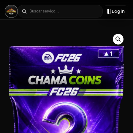
Login
Filtrar
por
região