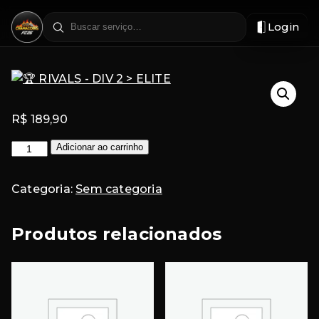
Login
Filtrar
por
região
R$
189,90
Adicionar ao carrinho
RIVALS
-
Categoria:
Sem categoria
DIV
2
Produtos relacionados
>
ELITE
quantidade