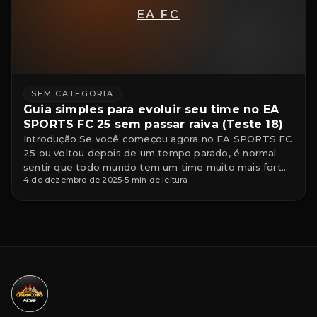
EA FC
SEM CATEGORIA
Guia simples para evoluir seu time no EA
SPORTS FC 25 sem passar raiva (Teste 18)
Introdução Se você começou agora no EA SPORTS FC
25 ou voltou depois de um tempo parado, é normal
sentir que todo mundo tem um time muito mais forte
4 de dezembro de 2025
•
5 min de leitura
que o seu. A boa notícia é que dá para evoluir o elenco
de forma consistente, sem depender só de pack “no
lucro” e sem precisar […]