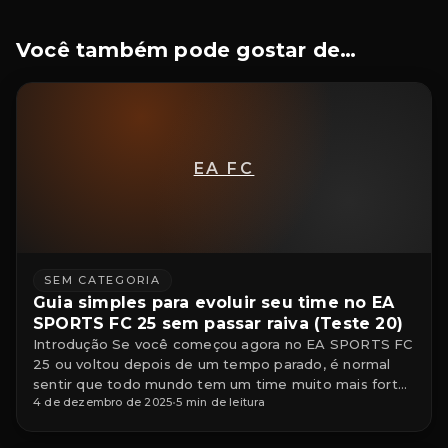
Você também pode gostar de…
EA FC
SEM CATEGORIA
Guia simples para evoluir seu time no EA
SPORTS FC 25 sem passar raiva (Teste 20)
Introdução Se você começou agora no EA SPORTS FC
25 ou voltou depois de um tempo parado, é normal
sentir que todo mundo tem um time muito mais forte
4 de dezembro de 2025
•
5 min de leitura
que o seu. A boa notícia é que dá para evoluir o elenco
de forma consistente, sem depender só de pack “no
lucro” e sem precisar […]