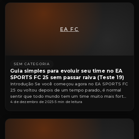
EA FC
SEM CATEGORIA
Guia simples para evoluir seu time no EA
SPORTS FC 25 sem passar raiva (Teste 19)
Introdução Se você começou agora no EA SPORTS FC
25 ou voltou depois de um tempo parado, é normal
sentir que todo mundo tem um time muito mais forte
4 de dezembro de 2025
•
5 min de leitura
que o seu. A boa notícia é que dá para evoluir o elenco
de forma consistente, sem depender só de pack “no
lucro” e sem precisar […]