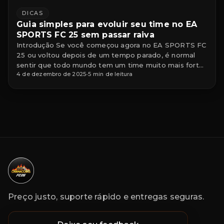
DICAS
Guia simples para evoluir seu time no EA
SPORTS FC 25 sem passar raiva
Introdução Se você começou agora no EA SPORTS FC
25 ou voltou depois de um tempo parado, é normal
sentir que todo mundo tem um time muito mais forte
4 de dezembro de 2025
•
5 min de leitura
que o seu. A boa notícia é que dá para evoluir o elenco
de forma consistente, sem depender só de pack “no
lucro” e sem precisar […]
Preço justo, suporte rápido e entregas seguras.